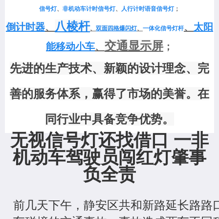
信号灯
、
非机动车计时信号灯
、
人行计时语音信号灯
；
八棱杆
倒计时器
、
、
太阳
、
双面四格爆闪灯
、
一体化信号灯杆
交通显示屏
能移动小车
、
；
先进的生产技术、新颖的设计理念、完
善的服务体系，赢得了市场的美誉。在
同行业中具备竞争优势。
无视信号灯还找借口 一非
机动车驾驶员闯红灯肇事
负全责
前几天下午，静安区共和新路延长路路