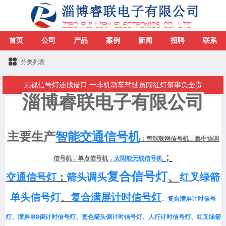
首页
公司
产品
案例
新闻
招聘
联系
分类列表
无视信号灯还找借口 一非机动车驾驶员闯红灯肇事负全责
淄博睿联电子有限公司
主
要生产
智能
交通信号机
：
智能联网信号机，集中协调
；
信号机，单点信号机，
太阳能无线信号机
复合信号灯
、
交通信号灯
：
箭头调头
红叉绿箭
单头信号灯
、
复合满屏计时信号灯
、
复合满屏计时信号
灯
、
满屏单8倒计时信号灯
、
套色箭头倒计时信号灯
、
人行计时信号灯
、
红叉绿箭