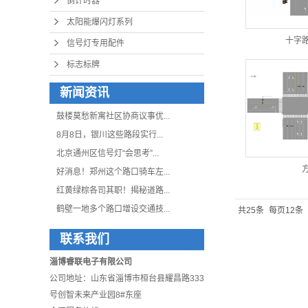
倒计时器
太阳能爆闪灯系列
十字
信号灯专用配件
标志标牌
新闻资讯
鼓楼莫愁新寓社区协商议事优...
8月8日，银川这些路段实行...
北京通州区信号灯“会思考”...
好消息！郑州这个路口骑车左...
红黄绿棕各司其职！揭秘道路...
鹤壁一地多个路口增设交通技...
共25条
每页12条
联系我们
淄博睿联电子有限公司
公司地址：山东省淄博市桓台县耀昌路333
号创智未来产业园8#东座